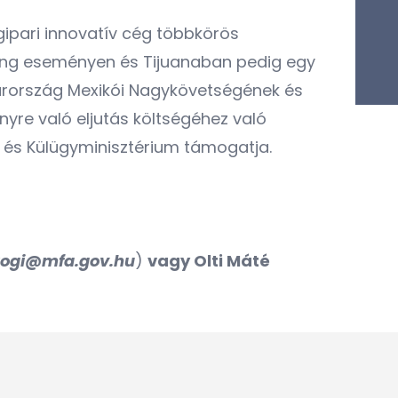
gipari innovatív cég többkörös
rking eseményen és Tijuanaban pedig egy
arország Mexikói Nagykövetségének és
re való eljutás költségéhez való
 és Külügyminisztérium támogatja.
rogi@mfa.gov.hu
)
vagy Olti Máté