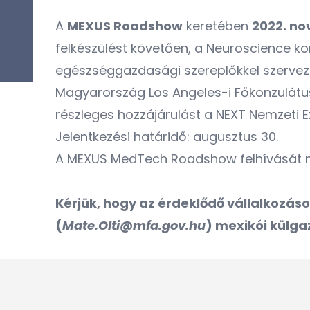
A
MEXUS Roadshow
keretében
2022. no
felkészülést követően, a Neuroscience k
egészséggazdasági szereplőkkel szervez
Magyarország Los Angeles-i Főkonzulátus
részleges hozzájárulást a NEXT Nemzeti 
Jelentkezési határidő: augusztus 30.
A
MEXUS MedTech Roadshow felhívását
m
Kérjük, hogy az érdeklődő vállalkozáso
(
Mate.Olti@mfa.gov.hu
) mexikói külg