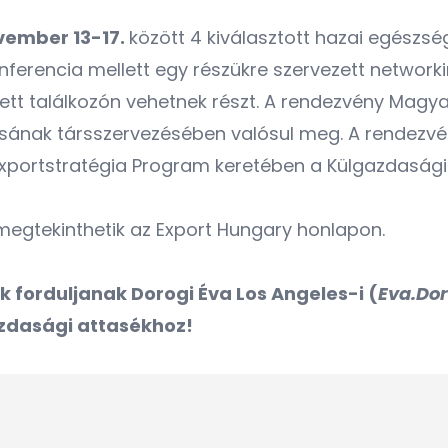
vember 13-17.
között 4 kiválasztott hazai egészsé
onferencia mellett egy részükre szervezett netwo
ett találkozón vehetnek részt. A rendezvény Magy
ának társszervezésében valósul meg. A rendezvény
Exportstratégia Program keretében a Külgazdasági
egtekinthetik az Export Hungary honlapon.
k forduljanak Dorogi Éva Los Angeles-i (
Eva.Do
azdasági attasékhoz!