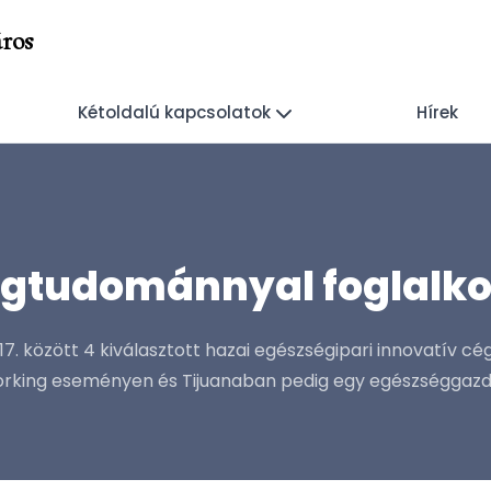
ros
Kétoldalú kapcsolatok
Hírek
idegtudománnyal foglalk
 között 4 kiválasztott hazai egészségipari innovatív cé
orking eseményen és Tijuanaban pedig egy egészséggazda